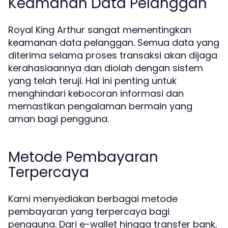
Keamanan Data Pelanggan
Royal King Arthur sangat mementingkan
keamanan data pelanggan. Semua data yang
diterima selama proses transaksi akan dijaga
kerahasiaannya dan diolah dengan sistem
yang telah teruji. Hal ini penting untuk
menghindari kebocoran informasi dan
memastikan pengalaman bermain yang
aman bagi pengguna.
Metode Pembayaran
Terpercaya
Kami menyediakan berbagai metode
pembayaran yang terpercaya bagi
pengguna. Dari e-wallet hingga transfer bank,