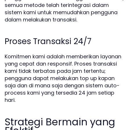
semua metode telah terintegrasi dalam
sistem kami untuk memudahkan pengguna
dalam melakukan transaksi.
Proses Transaksi 24/7
Komitmen kami adalah memberikan layanan
yang cepat dan responsif. Proses transaksi
kami tidak terbatas pada jam tertentu;
pengguna dapat melakukan top up kapan
saja dan di mana saja dengan sistem auto-
process kami yang tersedia 24 jam setiap
hari.
Strategi Bermain yang