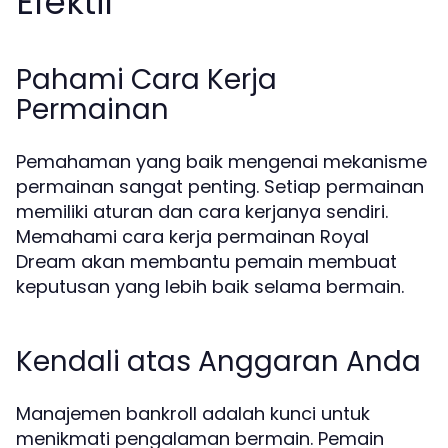
Efektif
Pahami Cara Kerja
Permainan
Pemahaman yang baik mengenai mekanisme
permainan sangat penting. Setiap permainan
memiliki aturan dan cara kerjanya sendiri.
Memahami cara kerja permainan Royal
Dream akan membantu pemain membuat
keputusan yang lebih baik selama bermain.
Kendali atas Anggaran Anda
Manajemen bankroll adalah kunci untuk
menikmati pengalaman bermain. Pemain