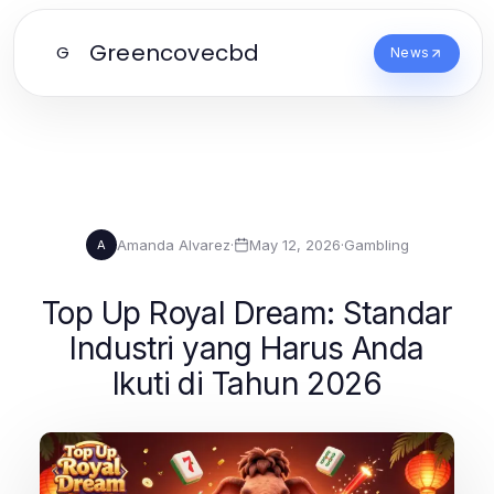
Greencovecbd
G
News
Amanda Alvarez
·
May 12, 2026
·
Gambling
A
Top Up Royal Dream: Standar
Industri yang Harus Anda
Ikuti di Tahun 2026