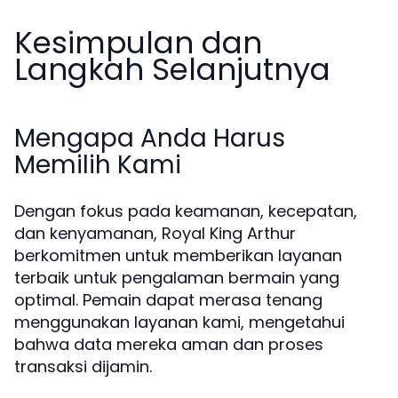
Kesimpulan dan
Langkah Selanjutnya
Mengapa Anda Harus
Memilih Kami
Dengan fokus pada keamanan, kecepatan,
dan kenyamanan, Royal King Arthur
berkomitmen untuk memberikan layanan
terbaik untuk pengalaman bermain yang
optimal. Pemain dapat merasa tenang
menggunakan layanan kami, mengetahui
bahwa data mereka aman dan proses
transaksi dijamin.