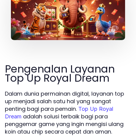
Pengenalan Layanan
Top Up Royal Dream
Dalam dunia permainan digital, layanan top
up menjadi salah satu hal yang sangat
penting bagi para pemain.
Top Up Royal
adalah solusi terbaik bagi para
Dream
penggemar game yang ingin mengisi ulang
koin atau chip secara cepat dan aman.