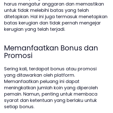
harus mengatur anggaran dan memastikan
untuk tidak melebihi batas yang telah
ditetapkan. Hal ini juga termasuk menetapkan
batas kerugian dan tidak pernah mengejar
kerugian yang telah terjadi.
Memanfaatkan Bonus dan
Promosi
Sering kali, terdapat bonus atau promosi
yang ditawarkan oleh platform.
Memanfaatkan peluang ini dapat
meningkatkan jumlah koin yang diperoleh
pemain. Namun, penting untuk membaca
syarat dan ketentuan yang berlaku untuk
setiap bonus.