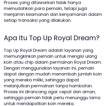
Proses yang ditawarkan tidak hanya
memudahkan para pemain, tetapi juga
menjamin keamanan dan kenyamanan dalam
setiap transaksi yang dilakukan.
Apa Itu Top Up Royal Dream?
Top Up Royal Dream adalah layanan yang
memungkinkan pemain untuk mengisi ulang
koin atau chip dalam permainan Royal Dream.
Dengan menggunakan layanan ini, pemain
dapat dengan mudah menambah jumlah koin
yang mereka miliki, sehingga dapat
melanjutkan permainan tanpa hambatan.
Proses ini dirancang agar cepat dan aman,
sehingga pemain tidak perlu menunggu lama
untuk mendapatkan koin mereka.